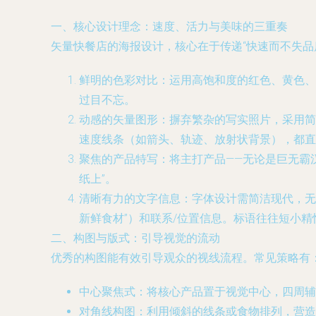
一、核心设计理念：速度、活力与美味的三重奏
矢量快餐店的海报设计，核心在于传递“快速而不失品
鲜明的色彩对比
：运用高饱和度的红色、黄色、
过目不忘。
动感的矢量图形
：摒弃繁杂的写实照片，采用简
速度线条（如箭头、轨迹、放射状背景），都直观地
聚焦的产品特写
：将主打产品——无论是巨无霸
纸上”。
清晰有力的文字信息
：字体设计需简洁现代，无衬
新鲜食材”）和联系/位置信息。标语往往短小精
二、构图与版式：引导视觉的流动
优秀的构图能有效引导观众的视线流程。常见策略有
中心聚焦式
：将核心产品置于视觉中心，四周辅
对角线构图
：利用倾斜的线条或食物排列，营造