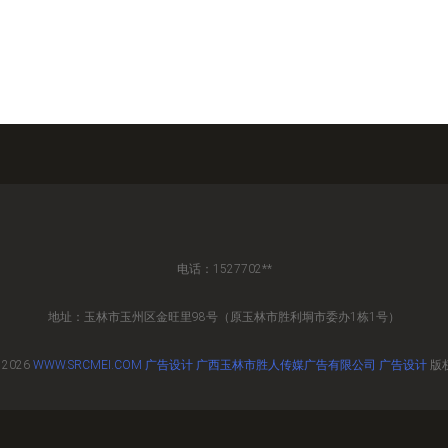
电话：1527702**
地址：玉林市玉州区金旺里98号（原玉林市胜利垌市委办1栋1号）
 2026
WWW.SRCMEI.COM
广告设计
广西玉林市胜人传媒广告有限公司
广告设计
版