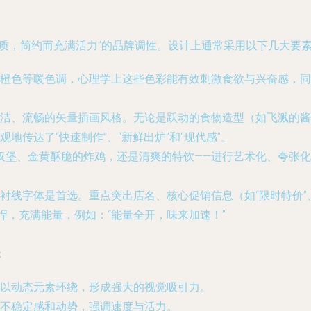
质，简约而充满活力”的品牌调性。设计上通常采用以下几大要
橙色等暖色调，心理学上这些色彩能有效刺激食欲与兴奋感，同
洁、流畅的矢量插画风格。无论是跃动的食物造型（如飞溅的酱
传达了“快速制作”、“新鲜出炉”和“现代感”。
汉堡、金黄酥脆的炸鸡，还是清爽的特饮——进行艺术化、夸张化
线字体是首选。重点突出店名、核心促销信息（如“限时特价”、“新
悍，充满能量，例如：“能量全开，味来加速！”
：
以动态元素环绕，形成强大的视觉吸引力。
不稳定感和动势，强调速度与活力。